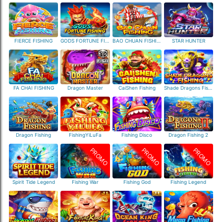
FIERCE FISHING
GODS FORTUNE FISHING
BAO CHUAN FISHING
STAR HUNTER
FA CHAI FISHING
Dragon Master
CaiShen Fishing
Shade Dragons Fishing
Dragon Fishing
FishingYiLuFa
Fishing Disco
Dragon Fishing 2
PROMO
PROMO
PROMO
Spirit Tide Legend
Fishing War
Fishing God
Fishing Legend