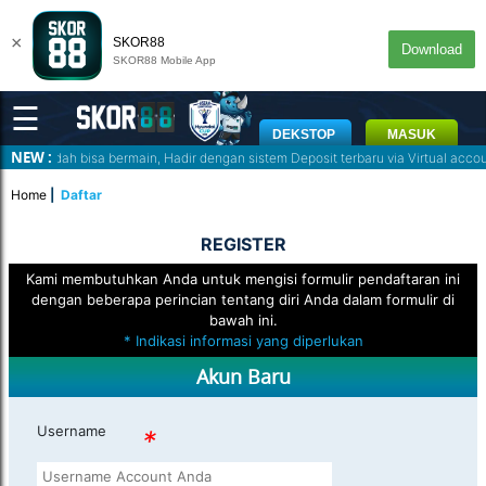
×
SKOR88
Download
SKOR88 Mobile App
☰
DEKSTOP
MASUK
NEW :
 anda sudah bisa bermain, Hadir dengan sistem Deposit terbaru via Virtual 
Home
Daftar
REGISTER
Kami membutuhkan Anda untuk mengisi formulir pendaftaran ini
dengan beberapa perincian tentang diri Anda dalam formulir di
bawah ini.
* Indikasi informasi yang diperlukan
Akun Baru
Username