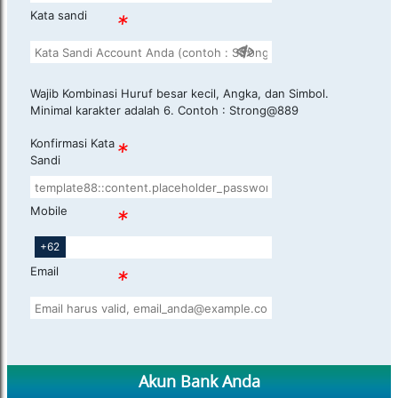
Kata sandi
Wajib Kombinasi Huruf besar kecil, Angka, dan Simbol.
Minimal karakter adalah 6. Contoh : Strong@889
Konfirmasi Kata
Sandi
Mobile
+62
Email
Akun Bank Anda