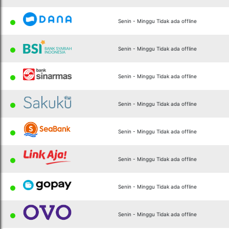
Senin - Minggu Tidak ada offline
Senin - Minggu Tidak ada offline
Senin - Minggu Tidak ada offline
Senin - Minggu Tidak ada offline
Senin - Minggu Tidak ada offline
Senin - Minggu Tidak ada offline
Senin - Minggu Tidak ada offline
Senin - Minggu Tidak ada offline