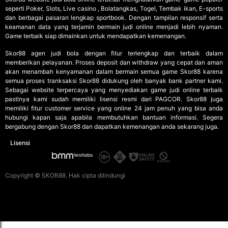
seperti Poker, Slots, Live casino , Bolatangkas, Togel, Tembak ikan, E-sports
dan berbagai pasaran lengkap sportbook. Dengan tampilan responsif serta
keamanan data yang terjamin bermain judi online menjadi lebih nyaman.
Game terbaik siap dimainkan untuk mendapatkan kemenangan.
Skor88 agen judi bola dengan fitur terlengkap dan terbaik dalam
memberikan pelayanan. Proses deposit dan withdraw yang cepat dan aman
akan menambah kenyamanan dalam bermain semua game Skor88 karena
semua proses tranksaksi Skor88 didukung oleh banyak bank partner kami.
Sebagai website terpercaya yang menyediakan game
judi online
terbaik
pastinya kami sudah memiliki lisensi resmi dari PAGCOR. Skor88 juga
memiliki fitur customer service yang online 24 jam penuh yang bisa anda
hubungi kapan saja apabila membutuhkan bantuan informasi. Segera
bergabung dengan Skor88 dan dapatkan kemenangan anda sekarang juga.
Lisensi
Copyright © SKOR88. Hak cipta dilindungi