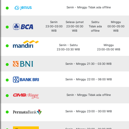
Senin - Minggu Tidak ada offline
Senin
Selasa-jumat
Sabtu
Minggu
23:00-03:00
23:00-00:30
Tidak ada
00:00-05:00
WIB
WIB
offline
WIB
Senin - Sabtu
Minggu
23:00-03:30 WIB
23:00-05:00 WIB
Senin - Minggu 21:30 - 03:30 WIB
Senin - Minggu 22:00 - 06:00 WIB
Senin - Minggu Tidak ada offline
Senin - Minggu 23:00 - 00:00 WIB